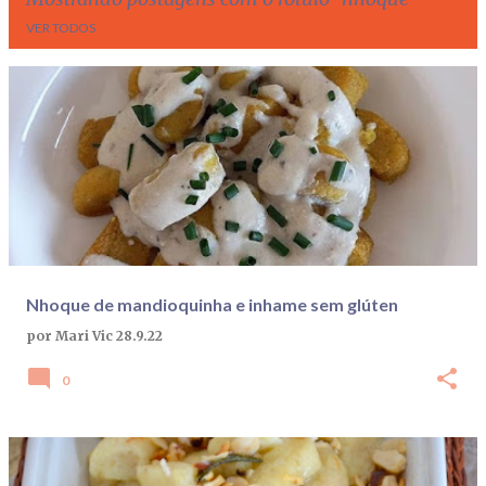
VER TODOS
P
o
s
t
a
g
e
Nhoque de mandioquinha e inhame sem glúten
n
por
Mari Vic
28.9.22
s
0