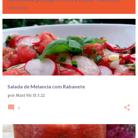
VER TODOS
P
o
s
t
a
g
e
Salada de Melancia com Rabanete
n
por
Mari Vic
17.3.22
s
0