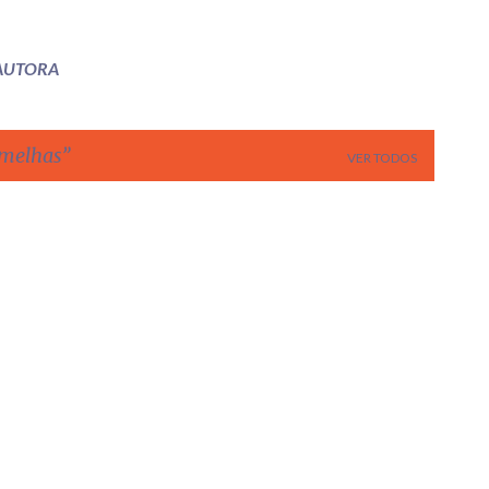
 AUTORA
rmelhas
VER TODOS