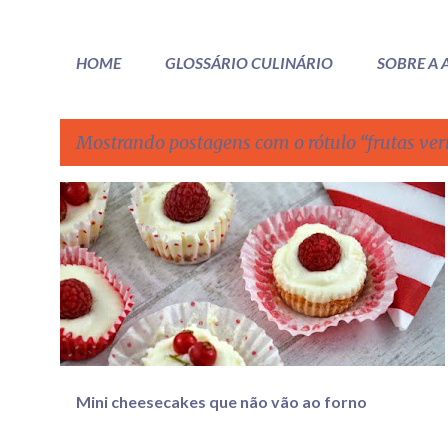
HOME
GLOSSÁRIO CULINÁRIO
SOBRE A
Mostrando postagens com o rótulo
frutas ve
P
BISCOITOS
CASTANHA DE CAJU
CHEESECAKE VEGANO
o
FRUTAS VERMELHAS
VEGANA
+
s
t
a
g
e
Mini cheesecakes que não vão ao forno
n