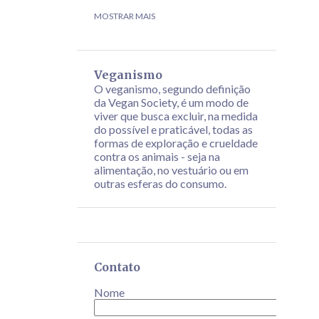
CASTANHA DE CAJU
LEITES VEGETAIS
MOSTRAR MAIS
MANJERICÃO
PIMENTA
MELADO
NOZES
PESTO
ABOBRINHA
Veganismo
BETERRABA
CEBOLINHA
CHOCOLATE
O veganismo, segundo definição
da Vegan Society, é um modo de
COCO RALADO
COENTRO
HORTELÃ
viver que busca excluir, na medida
do possível e praticável, todas as
LIMÃO
QUEIJO VEGANO
ALHO-PORÓ
formas de exploração e crueldade
contra os animais - seja na
ARROZ
BANANA
BATATA DOCE
alimentação, no vestuário ou em
BEBIDAS
GENGIBRE
LARANJA
outras esferas do consumo.
LEGUMES
LINHAÇA
MASSAS
PIMENTÕES
TORTA
ABACATE
AMENDOIM
BATATAS
BERINJELA
Contato
CANELA
CARDAMOMO
CRANBERRY
Nome
CURRY
CÚRCUMA
FEIJÃO
FRUTAS