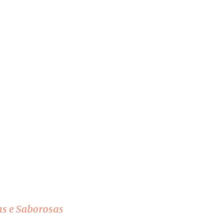
Pular para o conteúdo principal
as e Saborosas