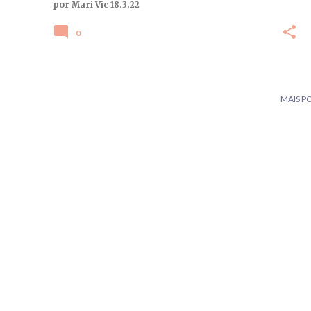
s
por
Mari Vic
18.3.22
0
MAIS P