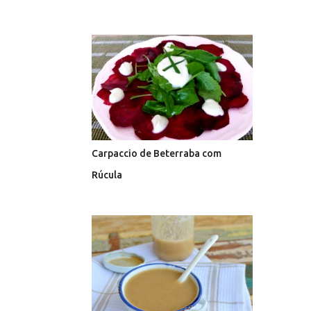
RABANETE
RISOTOS
SAL NEGRO
SALADA
SASHIMI
SÁLVIA
TAHINE
TAPIOCA
TARTAR
TEMPEROS
TOMATE CEREJA
TOMATE SECO
TÂMARAS
UVA-PASSA
ÁGUA DE COCO
Carpaccio de Beterraba com
Rúcula