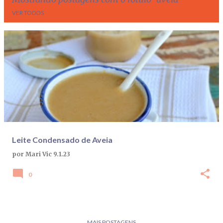
VER TODOS
P
o
s
t
a
g
e
Leite Condensado de Aveia
n
por
Mari Vic
9.1.23
s
0
MAIS POSTAGENS