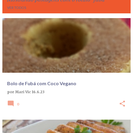
VER TODOS
P
o
s
t
a
g
e
Bolo de Fubá com Coco Vegano
n
por
Mari Vic
16.6.23
s
0