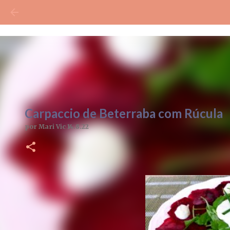
Carpaccio de Beterraba com Rúcula
por
Mari Vic
14.8.22