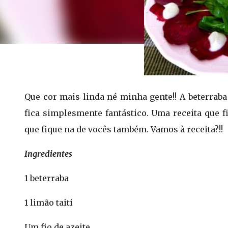
Que cor mais linda né minha gente!! A beterraba
fica simplesmente fantástico. Uma receita que 
que fique na de vocês também. Vamos à receita?!!
Ingredientes
1 beterraba
1 limão taiti
Um fio de azeite