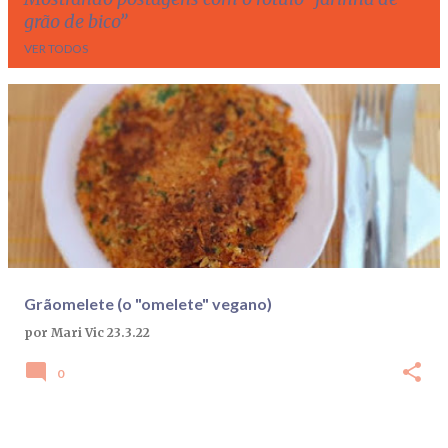
grão de bico
VER TODOS
P
o
s
t
a
g
e
Grãomelete (o "omelete" vegano)
n
por
Mari Vic
23.3.22
s
0