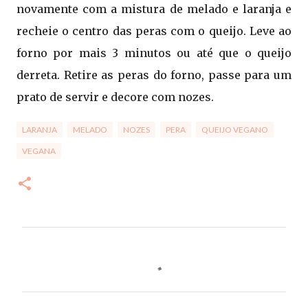
novamente com a mistura de melado e laranja e
recheie o centro das peras com o queijo. Leve ao
forno por mais 3 minutos ou até que o queijo
derreta. Retire as peras do forno, passe para um
prato de servir e decore com nozes.
LARANJA
MELADO
NOZES
PERA
QUEIJO VEGANO
VEGANA
C
o
m
e