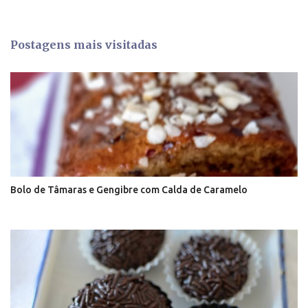
n
t
Postagens mais visitadas
á
r
i
o
s
Bolo de Tâmaras e Gengibre com Calda de Caramelo