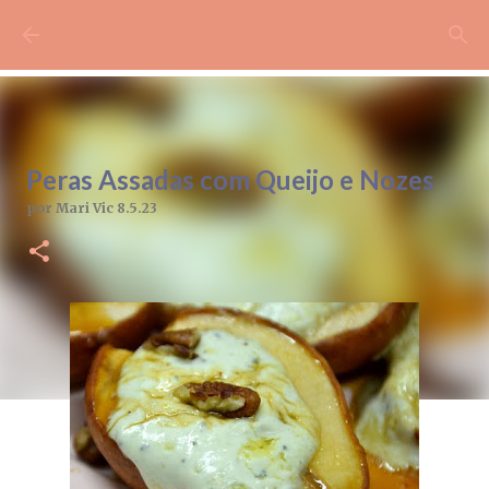
Pular para o conteúdo principal
Peras Assadas com Queijo e Nozes
por
Mari Vic
8.5.23