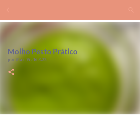
Pular para o conteúdo principal
Molho Pesto Prático
por
Mari Vic
16.3.22