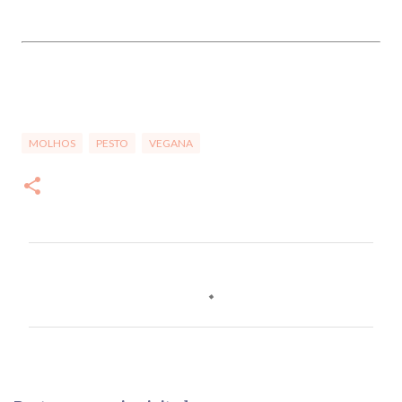
MOLHOS
PESTO
VEGANA
C
o
m
e
n
t